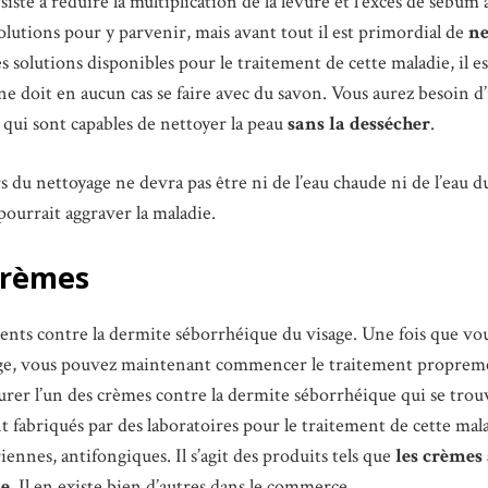
iste à réduire la multiplication de la levure et l’excès de sébum
solutions pour y parvenir, mais avant tout il est primordial de
ne
 des solutions disponibles pour le traitement de cette maladie, il
ne doit en aucun cas se faire avec du savon. Vous aurez besoin d’
qui sont capables de nettoyer la peau
sans la dessécher
.
ors du nettoyage ne devra pas être ni de l’eau chaude ni de l’eau d
pourrait aggraver la maladie.
crèmes
ments contre la dermite séborrhéique du visage. Une fois que vou
age, vous pouvez maintenant commencer le traitement propreme
curer l’un des crèmes contre la dermite séborrhéique qui se tro
t fabriqués par des laboratoires pour le traitement de cette ma
iennes, antifongiques. Il s’agit des produits tels que
les crèmes 
ne
. Il en existe bien d’autres dans le commerce.